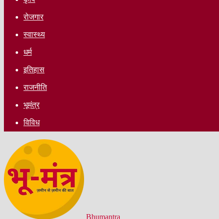
रोजगार
स्वास्थ्य
धर्म
इतिहास
राजनीति
भूमंत्र
विविध
Bhumantra