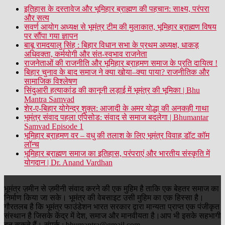
इतिहास के दस्तावेज और भूमिहार ब्राह्मण की पहचान: साक्ष्य, परंपरा
और सत्य
सवर्ण आयोग अध्यक्ष से भूमंत्र टीम की मुलाकात, भूमिहार ब्राह्मण विषय
पर सौंपा गया ज्ञापन
बाबू रामदयालु सिंह : बिहार विधान सभा के प्रथम अध्यक्ष, धाकड़
अधिवक्ता, कर्मयोगी और संत-स्वभाव राजनेता
राजनेताओं की राजनीति और भूमिहार ब्राहमण समाज के प्रति दायित्व !
बिहार चुनाव के बाद समाज ने क्या खोया–क्या पाया? राजनीतिक और
सामाजिक विश्लेषण
सिंदुआरी हत्याकांड की कानूनी लड़ाई में भूमंत्र की भूमिका | Bhu
Mantra Samvad
शेर-ए-बिहार योगेन्द्र शुक्ल: आजादी के अमर योद्धा की अनकही गाथा
भूमंत्र संवाद पहला एपिसोड: संवाद से समाज बदलेगा | Bhumantar
Samvad Episode 1
भूमिहार ब्राहमण वर – वधु की तलाश के लिए भूमंत्र विवाह डॉट कॉम
लॉन्च
भूमिहार ब्राह्मण समाज का इतिहास, परंपराएं और भारतीय संस्कृति में
योगदान | Dr. Anand Vardhan
भूमंत्र ज़मीन से ज़मीनी संवाद करने की एक मुहिम है ताकि एक बेहतर समाज का
निर्माण किया जा सके। भूमंत्र की वेबसाइट उसी मुहिम का एक हिस्सा है।
गौरतलब है कि भूमंत्र फाउंडेशन भारत सरकार द्वारा मान्यता प्राप्त एक पंजीकृत
संस्थान है जिसके केंद्र में देश, समाज और मानवीयता है।आप भी इसके सहभागी
बन सकते हैं। संपर्क : bhumantra@gmail.com