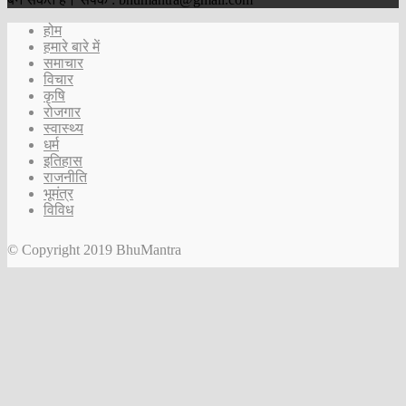
होम
हमारे बारे में
समाचार
विचार
कृषि
रोजगार
स्वास्थ्य
धर्म
इतिहास
राजनीति
भूमंत्र
विविध
© Copyright 2019 BhuMantra