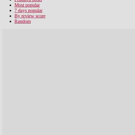
Most popular
7 days popular
By review score
Random