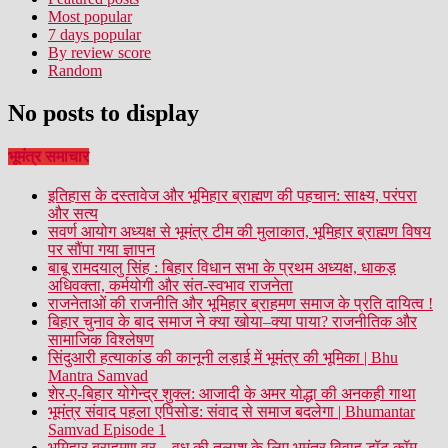
Most popular
7 days popular
By review score
Random
No posts to display
भूमंत्र समाचार
इतिहास के दस्तावेज और भूमिहार ब्राह्मण की पहचान: साक्ष्य, परंपरा
और सत्य
सवर्ण आयोग अध्यक्ष से भूमंत्र टीम की मुलाकात, भूमिहार ब्राह्मण विषय
पर सौंपा गया ज्ञापन
बाबू रामदयालु सिंह : बिहार विधान सभा के प्रथम अध्यक्ष, धाकड़
अधिवक्ता, कर्मयोगी और संत-स्वभाव राजनेता
राजनेताओं की राजनीति और भूमिहार ब्राहमण समाज के प्रति दायित्व !
बिहार चुनाव के बाद समाज ने क्या खोया–क्या पाया? राजनीतिक और
सामाजिक विश्लेषण
सिंदुआरी हत्याकांड की कानूनी लड़ाई में भूमंत्र की भूमिका | Bhu
Mantra Samvad
शेर-ए-बिहार योगेन्द्र शुक्ल: आजादी के अमर योद्धा की अनकही गाथा
भूमंत्र संवाद पहला एपिसोड: संवाद से समाज बदलेगा | Bhumantar
Samvad Episode 1
भूमिहार ब्राहमण वर – वधु की तलाश के लिए भूमंत्र विवाह डॉट कॉम