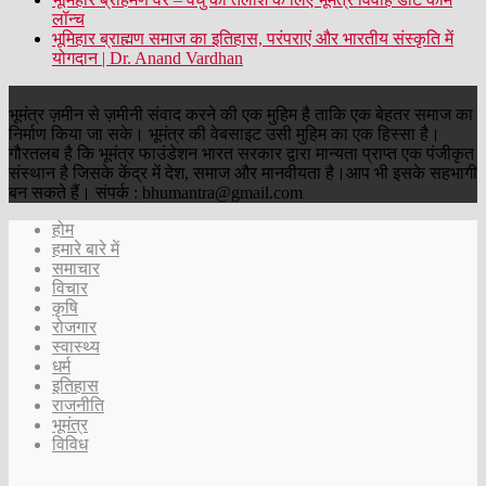
लॉन्च
भूमिहार ब्राह्मण समाज का इतिहास, परंपराएं और भारतीय संस्कृति में
योगदान | Dr. Anand Vardhan
भूमंत्र ज़मीन से ज़मीनी संवाद करने की एक मुहिम है ताकि एक बेहतर समाज का
निर्माण किया जा सके। भूमंत्र की वेबसाइट उसी मुहिम का एक हिस्सा है।
गौरतलब है कि भूमंत्र फाउंडेशन भारत सरकार द्वारा मान्यता प्राप्त एक पंजीकृत
संस्थान है जिसके केंद्र में देश, समाज और मानवीयता है।आप भी इसके सहभागी
बन सकते हैं। संपर्क : bhumantra@gmail.com
होम
हमारे बारे में
समाचार
विचार
कृषि
रोजगार
स्वास्थ्य
धर्म
इतिहास
राजनीति
भूमंत्र
विविध