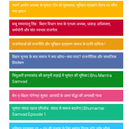
सवर्ण आयोग अध्यक्ष से भूमंत्र टीम की मुलाकात, भूमिहार ब्राह्मण विषय पर सौंपा
गया ज्ञापन
बाबू रामदयालु सिंह : बिहार विधान सभा के प्रथम अध्यक्ष, धाकड़ अधिवक्ता,
कर्मयोगी और संत-स्वभाव राजनेता
राजनेताओं की राजनीति और भूमिहार ब्राहमण समाज के प्रति दायित्व !
बिहार चुनाव के बाद समाज ने क्या खोया–क्या पाया? राजनीतिक और सामाजिक
विश्लेषण
सिंदुआरी हत्याकांड की कानूनी लड़ाई में भूमंत्र की भूमिका | Bhu Mantra
Samvad
शेर-ए-बिहार योगेन्द्र शुक्ल: आजादी के अमर योद्धा की अनकही गाथा
भूमंत्र संवाद पहला एपिसोड: संवाद से समाज बदलेगा | Bhumantar
Samvad Episode 1
भूमिहार ब्राहमण वर – वधु की तलाश के लिए भूमंत्र विवाह डॉट कॉम लॉन्च