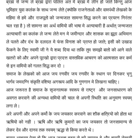
ब्रह्म से जन्म ले ब्रह्म द्वारा पालित अंत मे ब्रह्म मे लीन हो जाते किन्तु आज
भूमिहार युवा कलंक के साथ जन्म लेते (क्योकि राजनेताओ और वामपंथी लेखको के
महिमा से हमे और राजपूतो को जन्मजात सामन्त सिद्ध करने का प्रयत्न निरंतर
चल रहा है ) तो सामन्त का अर्थ वामियो की भाषा मे अत्याचारी है अर्थात् जन्मजात
अत्याचारी का कलंक ले जन्म लेते मन मे जमीन्दार और शासक का झूठा अभिमान
ले पलते और दंभ के दलदल मे फंस विनाश को प्राप्त हो जाते; इसी को उखाड
फेंकने के लिए स्वामी जी ने ये शब्द दिया था ताकि तुम समझो बातो को आने वाले
खतरो को और अपने पूरखो द्वारा प्रदत्त वास्तविक आचरण को आत्मसात कर कर्म
से इन वामियो को गलत सिद्ध कर दो ।
समाज के लेखको को आज जय रणवीर जय रणवीर के स्थान पर दिनकर भृगु
भार्गव जमदग्नि संकृति वशिष्ठ अगस्त्य आदि के गुणगान मे लिखना चाहिए।
आज जरूरत है समाज के सृजनात्मक स्वरूप से राष्ट्र और जनसाधारण को
अवगत करवाने की अन्यथा वामियो की चाल से अपनी स्थिति का अनुमाण स्वयम्
लगा ले।
अरे अपनी और अपने कर्मो के जय जयकार करवाने का शौक क्षत्रियो को होता था
ऋषियो को नही । ऋषि और ऋषि कुमारो का जय जयकार तो जनसामान्य से
लेकर देव और दानव तक स्वयम् ऋद्धा से किया करते थे।
हमारा आचरण ऐसा हो कि आज जनता हृदय से हमे सम्मान दे और हमारी लेखनी