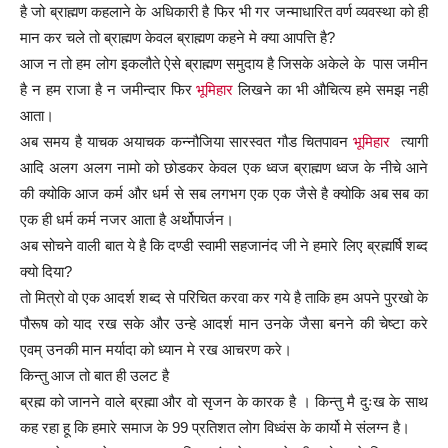
है जो ब्राह्मण कहलाने के अधिकारी है फिर भी गर जन्माधारित वर्ण व्यवस्था को ही
मान कर चले तो ब्राह्मण केवल ब्राह्मण कहने मे क्या आपत्ति है?
आज न तो हम लोग इकलौते ऐसे ब्राह्मण समुदाय है जिसके अकेले के पास जमीन
है न हम राजा है न जमीन्दार फिर
भूमिहार
लिखने का भी औचित्य हमे समझ नही
आता।
अब समय है याचक अयाचक कन्नौजिया सारस्वत गौड चितपावन
भूमिहार
त्यागी
आदि अलग अलग नामो को छोडकर केवल एक ध्वज ब्राह्मण ध्वज के नीचे आने
की क्योकि आज कर्म और धर्म से सब लगभग एक एक जैसे है क्योकि अब सब का
एक ही धर्म कर्म नजर आता है अर्थोपार्जन।
अब सोचने वाली बात ये है कि दण्डी स्वामी सहजानंद जी ने हमारे लिए ब्रह्मर्षि शब्द
क्यो दिया?
तो मित्रो वो एक आदर्श शब्द से परिचित करवा कर गये है ताकि हम अपने पुरखो के
पौरूष को याद रख सके और उन्हे आदर्श मान उनके जैसा बनने की चेष्टा करे
एवम् उनकी मान मर्यादा को ध्यान मे रख आचरण करे।
किन्तु आज तो बात ही उलट है
ब्रह्म को जानने वाले ब्रह्मा और वो सृजन के कारक है । किन्तु मै दुःख के साथ
कह रहा हू कि हमारे समाज के 99 प्रतिशत लोग विध्वंस के कार्यो मे संलग्न है।