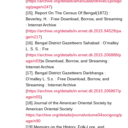
(
https://archive.org/details/amanuallandreve01powgo
og/page/n247
)
[15]. Report On The Census Of Bengal(1872) :
Beverley, H. : Free Download, Borrow, and Streaming
: Internet Archive
(
https://archive.org/details/in.ernet.dli.2015.94529/pa
ge/n217
)
[16]. Bengal District Gazetteers Sahabad : O’malley
L. S. S. : Fre
(
https://archive.org/details/in.ernet.dli.2015.206888/p
age/n59
)e Download, Borrow, and Streaming :
Internet Archive
[17]. Bengal District Gazetteers Darbhanga :
O’malley L. S.s. : Free Download, Borrow, and
Streaming : Internet Archive
(
https://archive.org/details/in.ernet.dli.2015.206867/p
age/n55
)
[18] Journal of the American Oriental Society by
American Oriental Society
https://archive.org/details/journalvolume04socigoog/p
age/n90
[19] Memoirs on the History, Folk-Lore, and