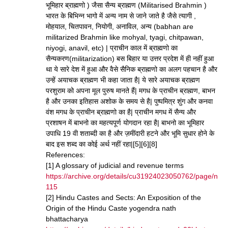
भूमिहार ब्राह्मणो ) जैसा सैन्य ब्राह्मण (Militarised Brahmin )
भारत के बिभिन्न भागो में अन्य नाम से जाने जाते है जैसे त्यागी ,
मोहयाल, चितपावन, नियोगी, अनाविल, अन्य (babhan are
militarized Brahmin like mohyal, tyagi, chitpawan,
niyogi, anavil, etc) | प्राचीन काल में ब्राह्मणो का
सैन्यकरण(militarization) बस बिहार या उत्तर प्रदेश में ही नहीं हुआ
था ये सारे देश में हुआ और वैसे सैनिक ब्राह्मणो का अलग पहचान है और
उन्हें अयाचक ब्राह्मण भी कहा जाता है| ये सारे अयाचक ब्राह्मण
परशुराम को अपना मूल पुरुष मानते हैं| मगध के प्राचीन ब्राह्मण, बाभन
है और उनका इतिहास अशोक के समय से है| पुष्पमित्र शुंग और कनवा
वंश मगध के प्राचीन ब्राह्मणो का है| प्राचीन मगध में सैन्य और
प्रशाषन में बाभनो का महत्यपूर्ण योगदान रहा है| बाभनो का भूमिहार
उपाधि 19 वी शताब्दी का है और ज़मींदारी हटने और भूमि सुधार होने के
बाद इस शब्द का कोई अर्थ नहीं रहा|[5][6][8]
References:
[1] A glossary of judicial and revenue terms
https://archive.org/details/cu31924023050762/page/n
115
[2] Hindu Castes and Sects: An Exposition of the
Origin of the Hindu Caste yogendra nath
bhattacharya