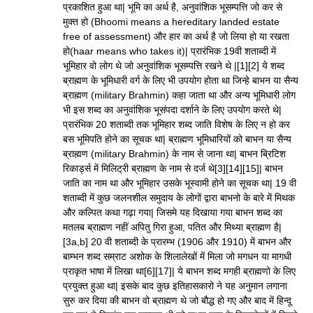
प्रकाशित हुआ था| भूमि का अर्थ है, अनुवांशिक भूसम्पत्ति जो कर से
मुक्त हो (Bhoomi means a hereditary landed estate
free of assessment) और हार का अर्थ है जो लिया हो या रखता
हो(haar means who takes it)| प्रारंभिक 19वी शताब्दी में
भूमिहार वो लोग थे जो अनुवांशिक भूसम्पत्ति रखने थे |[1][2] ये शब्द
ब्राह्मण के भूमिधारी वर्ग के लिए भी उपयोग होता था जिन्हे बाभन या सैन्य
ब्राह्मण (military Brahmin) कहा जाता था और अन्य भूमिधारी लोग
भी इस शब्द का अनुवांशिक भूसंपदा दर्शाने के लिए उपयोग करते थे|
प्रारंभिक 20 शताब्दी तक भूमिहार शब्द जाति विशेष के लिए न हो कर
बस भूमिपति होने का सूचक था| ब्राह्मण भूमिधारियों को बाभन या सैन्य
ब्राह्मण (military Brahmin) के नाम से जाना था| बाभन ब्रिटिश
रिकार्ड्स में मिलिट्री ब्राह्मण के नाम से दर्ज थे[3][14][15]| बाभन
जाति का नाम था और भूमिहार उसके भूस्वामी होने का सूचक था| 19 वी
शताब्दी में कुछ जलनशील समुदाय के लोगों द्वारा बाभनो के बारे में मिथक
और कल्पित कथा गढ़ा गया| जिसमे यह दिखाया गया बाभन शब्द का
मतलब ब्राह्मण नहीं अपितु गिरा हुआ, पतित और मिथ्या ब्राह्मण है|
[3a,b] 20 वी शताब्दी के प्रारम्भ (1906 और 1910) में बाभन और
बाम्भन शब्द सम्राट अशोक के शिलालेखों में मिला जो मगधन या मागधी
प्राकृत भाषा में लिखा था[6][17]| ये बाभन शब्द मगही ब्राह्मणो के लिए
प्रयुक्त हुआ था| इसके बाद कुछ इतिहासकारो ने यह अनुमान लगाना
सुरु कर दिया की बाभन वो ब्राह्मण थे जो बौद्ध हो गए और बाद में हिन्दू