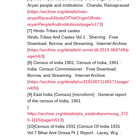
Aryan people and institutions : Chanda, Ramaprasad
(
https://archive.org/details/Indo-
aryanRacesAStudyOfTheOriginOfIndo-
aryanPeopleAndInstitutions/page/n173
)
[7] Hindu Tribes and castes
Hindu Tribes And Castes Vol 1 : Sherring : Free
Download, Borrow, and Streaming : Internet Archive
(
https://archive.org/details/in.ernet.dli.2015.469749/p
age/n63
)
[8] Census of india 1901, Census of India, 1901 :
India. Census Commissioner : Free Download,
Borrow, and Streaming : Internet Archive
(
https://archive.org/details/cu31924071145571/page/
n405
)
[9] East India (Census) [microform] : General report
of the census of India, 1901
(
https://archive.org/details/pts_eastindiacensusg_372
0-1115/page/n513
)
[10]Census of India 1931 (Census Of India 1931
Vol.7 Bihar And Orissa Pt.1 Report : Lacey, W.g. :