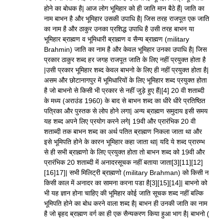
होने का बोधक है| आज लोग भूमिहार को ही जाति मान बैठे हैं| जाति का
नाम बाभन है और भूमिहार उसकी उपाधि है| जिस तरह राजपूत एक जाति
का नाम है और ठाकुर उनका प्रशिद्ध उपाधि है उसी तरह बाभन या
भूमिहार ब्राह्मण व भूमिधारी ब्राह्मण व सैन्य ब्राह्मण (military
Brahmin) जाति का नाम है और केवल भूमिहार उनका उपाधि है| जिस
प्रकार ठाकुर शब्द हर जगह राजपूत जाति के लिए नहीं प्रयुक्त होता है
|उसी प्रकार भूमिहार शब्द केवल बाभनो के लिए ही नहीं प्रयुक्त होता है|
असम और छोटानागपुर में भूमिधारियों के लिए भूमिहार शब्द प्रयुक्त होता
है जो बाभनो से किसी भी प्रकार से नहीं जुड़े हुए हैं|[4] 20 वी शताब्दी
के मध्य (अराउंड 1960) के बाद से बाभन शब्द का धीरे धीरे प्रतिष्ठित
पत्रिका और पुस्तक से लोप होने लगा| अन्य ब्राह्मण समुदाय इसी समय
यह शब्द अपने लिए प्रयोग करने लगे| 19वी और प्रारंभिक 20 वी
शताब्दी तक बाभन शब्द का अर्थ पतित ब्राह्मण निकला जाता था और
इसे भूमिपति होने के कारन भूमिहार कहा जाता था| यदि ये शब्द प्रारम्भ
से ही सभी ब्राह्मणो के लिए प्रयुक्त होता तो बाभन शब्द को 19वी और
प्रारंभिक 20 शताब्दी में अनादरसूचक नहीं बताया जाता[3][11][12]
[16]17]| सभी मिलिट्री ब्राह्मणो (military Brahman) को किसी न
किसी काल में अनादर का सामना करना पडा है[3][15][14]| बाभनो को
भी यह ज्ञान होना चाहिए की भूमिहार कोई जाति सूचक शब्द नहीं बल्कि
भूमिपति होने का बोध करने वाला शब्द है| बाभन ही उनकी जाति का नाम
है जो बृहद ब्राह्मण वर्ग का ही एक सैन्यकरण किया हुआ भाग है| बाभनो (