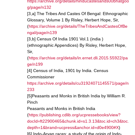
https://archive.org/details/hinducastesands00bhatgoo
g/page/n132
[3,a] The Tribes And Castes Of Bengal: Ethnographic
Glossary, Volume 1 By Risley, Herbert Hope, Sir,
(
https://archive.org/details/TheTribesAndCastesOfBe
ngal/page/n139
[3,b] Census Of India 1901 Vol.1 (india )
(ethnographic Appendices) By Risley, Herbert Hope,
Sir,
(
https://archive.org/details/in.ernet.dli.2015.55922/pa
ge/n199
[4] Census of India, 1901 by India. Census
Commissioner
https://archive.org/details/cu31924071145571/page/n
233
[5]Peasants and Monks in British India by William R.
Pinch
Peasants and Monks in British India
(
https://publishing.cdlib.org/ucpressebooks/view?
docId=ft22900465&chunk.id=s1.3.13&toc.id=ch3&toc.
depth=1&brand=ucpress&anchor.id=d0e4900#X
)
[6] Indo-Aryan races: a study of the origin of Indo-