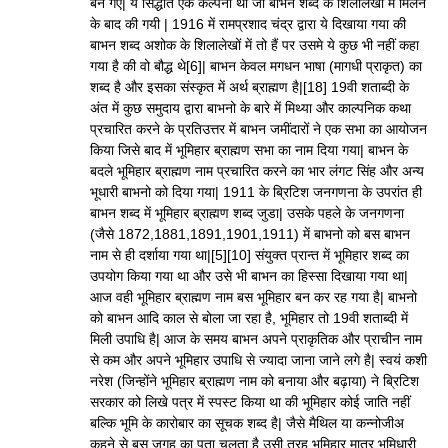
बन गए| ये सिद्धांत एक कल्पना थी जो बाभन शब्द के शिलालेखों में मिलने
के बाद की गयी | 1916 में रामप्रशाद चंद्र द्वारा ये दिखाया गया की
बाभन शब्द अशोक के शिलालेखों में तो हैं पर उसमे ये कुछ भी नहीं कहा
गया है की वो बौद्ध थे[6]| बाभन केवल मगधन भाषा (मागधी प्राकृत) का
शब्द है और इसका संस्कृत में अर्थ ब्राह्मण है|[18] 19वी शताब्दी के
अंत में कुछ समुदाय द्वारा बाभनो के बारे में मिथ्या और काल्पनिक कथा
प्रचारित करने के प्रतिउत्तर में बाभन जमींदारों ने एक सभा का आयोजन
किया जिसे बाद में भूमिहार ब्राह्मण सभा का नाम दिया गया| बाभन के
बदले भूमिहार ब्राह्मण नाम प्रचारित करने का भार लंगट सिंह और अन्य
भूधारी बाभनो को दिया गया| 1911 के ब्रिटिश जनगणना के उपरांत ही
बाभन शब्द में भूमिहार ब्राह्मण शब्द जुडा| उसके पहले के जनगणना
(जैसे 1872,1881,1891,1901,1911) में बाभनो को बस बाभन
नाम से ही दर्शाया गया था|[5][10] संयुक्त प्रान्त में भूमिहार शब्द का
उपयोग किया गया था और उसे भी बाभन का हिस्सा दिखाया गया था|
आज वही भूमिहार ब्राह्मण नाम बस भूमिहार बन कर रह गया है| बाभनो
को बाभन आदि काल से बोला जा रहा है, भूमिहार तो 19वी शताब्दी में
मिली उपाधि है| आज के समय बाभन अपने प्राकृतिक और प्राचीन नाम
से कम और अपने भूमिहार उपाधि से ज्यादा जाना जाने लगे है| स्वयं कशी
नरेश (जिन्होंने भूमिहार ब्राह्मण नाम को बनाया और बढ़ाया) ने ब्रिटिश
सरकार को लिखे पत्र में स्पस्ट किया था की भूमिहार कोई जाति नहीं
बल्कि भूमि के कारोबार का सूचक शब्द है| जैसे मैथिल या कन्नोजीअ
कहने से बस जगह का पता चलता है उसी तरह भूमिहार मात्र भूमिधारी