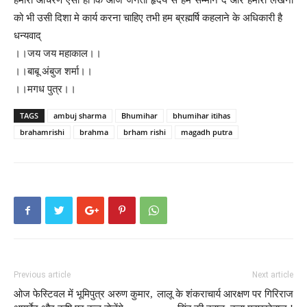
को भी उसी दिशा मे कार्य करना चाहिए तभी हम ब्रह्मर्षि कहलाने के अधिकारी है
धन्यवाद्
।।जय जय महाकाल।।
।।बाबू अंबुज शर्मा।।
।।मगध पुत्र।।
TAGS
ambuj sharma
Bhumihar
bhumihar itihas
brahamrishi
brahma
brham rishi
magadh putra
Previous article
Next article
ओज फेस्टिवल में भूमिपुत्र अरुण कुमार,
लालू के शंकराचार्य आरक्षण पर गिरिराज