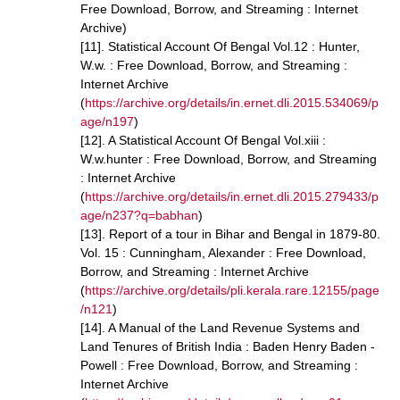
Free Download, Borrow, and Streaming : Internet
Archive)
[11]. Statistical Account Of Bengal Vol.12 : Hunter,
W.w. : Free Download, Borrow, and Streaming :
Internet Archive
(
https://archive.org/details/in.ernet.dli.2015.534069/p
age/n197
)
[12]. A Statistical Account Of Bengal Vol.xiii :
W.w.hunter : Free Download, Borrow, and Streaming
: Internet Archive
(
https://archive.org/details/in.ernet.dli.2015.279433/p
age/n237?q=babhan
)
[13]. Report of a tour in Bihar and Bengal in 1879-80.
Vol. 15 : Cunningham, Alexander : Free Download,
Borrow, and Streaming : Internet Archive
(
https://archive.org/details/pli.kerala.rare.12155/page
/n121
)
[14]. A Manual of the Land Revenue Systems and
Land Tenures of British India : Baden Henry Baden -
Powell : Free Download, Borrow, and Streaming :
Internet Archive