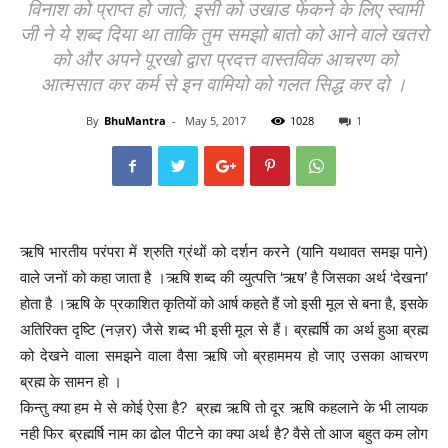
विनाश को प्राप्त हो जाते; इसी को उखाड फेंकने के लिए स्वामी
जी ने ये शब्द दिया था ताकि तुम समझो बातो को आने वाले खतरो
को और अपने पूरखो द्वारा प्रदत्त वास्तविक आचरण को
आत्मसात कर कर्म से इन वामियो को गलत सिद्ध कर दो ।
By
BhuMantra
-
May 5, 2017
1028
1
ऋषि भारतीय परंपरा में श्रुति ग्रंथों को दर्शन करने (यानि यथावत समझ पाने)
वाले जनों को कहा जाता है ।ऋषि शब्द की व्युत्पत्ति ‘ऋष’ है जिसका अर्थ ‘देखना’
होता है ।ऋषि के प्रकाशित कृतियों को आर्ष कहते हैं जो इसी मूल से बना है, इसके
अतिरिक्त दृष्टि (नज़र) जैसे शब्द भी इसी मूल से हैं। ब्रह्मर्षि का अर्थ हुआ ब्रह्म
को देखने वाला समझने वाला वैसा ऋषि जो ब्रहाममय हो जाए उसका आचरण
ब्रह्म के सामन हो ।
किन्तु क्या हम मे से कोई ऐसा है? ब्रह्म ऋषि तो दूर ऋषि कहलाने के भी लायक
नही फिर ब्रह्मर्षि नाम का ढोल पीटने का क्या अर्थ है? वैसे तो आज बहुत कम लोग