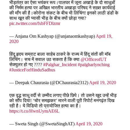
भीड़तंत्र का ऐसा भयंकर रूप।पालघर में जूना अखाड़े के दो साधुओं
की निर्मम हत्या पर अखिल भारतीय अखाड़ा परिषद ने सख़्त कार्यवाई
की माँग की है।कोरोना संकट के बीच भी लिंचिंग! इनको लाठी डंडों के
साथ खून की प्यासी भीड़ के बीच क्यों छोड़ा गया?
pic.twitter.com/fxbFFDlzmr
— Anjana Om Kashyap (@anjanaomkashyap)
April 19,
2020
हिंदू हृदय सम्राट बाला साहेब ठाकरे के राज्य में हिंदू संतों की मॉब
लिंचिंग। सच में सवाल उठ सकता है कि क्या
@OfficeofUT
सेक्युलर हो गए ????
#Palghar_Incident
#palgharlynching
#JusticeForHinduSadhus
— Deepak Chaurasia (@DChaurasia2312)
April 19, 2020
एक वृद्ध साधु वर्दी से उम्मीद लगाए पीछे छिपे। तो उसने खुद उन्हें भीड़
को सौंप दिया! ‘चोर समझकर’ मारने वाली पूरी रिपोर्ट मनगढ़ंत दिख
रही है। ये विडियो तो प्रायोजित हत्या का है।
https://t.co/HwnUymAE6L
— Sweta Singh (@SwetaSinghAT)
April 19, 2020