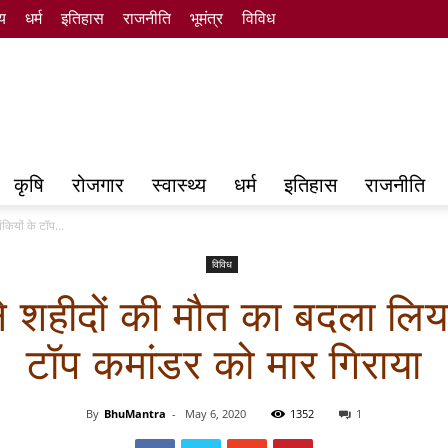
्य
धर्म
इतिहास
राजनीति
भूमंत्र
विविध
कृषि
रोजगार
स्वास्थ्य
धर्म
इतिहास
राजनीति
कियों के टॉप...
विविध
े शहीदों की मौत का बदला लिय
टॉप कमांडर को मार गिराया
By
BhuMantra
-
May 6, 2020
1352
1