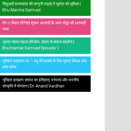
सिंदुआरी हत्याकांड की कानूनी लड़ाई में भूमंत्र की भूमिका |
Bhu Mantra Samvad
शेर-ए-बिहार योगेन्द्र शुक्ल: आजादी के अमर योद्धा की अनकही
गाथा
भूमंत्र संवाद पहला एपिसोड: संवाद से समाज बदलेगा |
Bhumantar Samvad Episode 1
भूमिहार ब्राहमण वर – वधु की तलाश के लिए भूमंत्र विवाह डॉट
कॉम लॉन्च
भूमिहार ब्राह्मण समाज का इतिहास, परंपराएं और भारतीय
संस्कृति में योगदान | Dr. Anand Vardhan