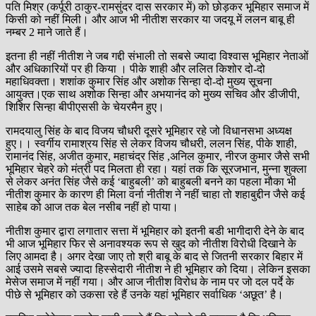
पति मिश्र (कर्पूरी ठाकुर-रामसुंदर दास सरकार में) को छोड़कर भूमिहार समाज में
किसी को नहीं मिली। और आज भी नीतीश सरकार या जदयू में ललन बाबू ही
नम्बर 2 माने जाते हैं।
इतना ही नहीं नीतीश ने जब गद्दी संभाली तो सबसे ज्यादा विश्वास भूमिहार नेताओं
और अधिकारियों पर ही किया । पीके शाही और ललित किशोर दो-दो
महाधिवक्ता। शशांक कुमार सिंह और अशोक सिन्हा दो-दो मुख्य सूचना
आयुक्त।एक साथ अशोक सिन्हा और अभयानंद को मुख्य सचिव और डीजीपी,
शिशिर सिन्हा बीपीएससी के चेयरमैन हुए।
रामदयालु सिंह के बाद विजय चौधरी दूसरे भूमिहार रहे जो विधानसभा अध्यक्ष
हुए।। स्वर्गीय रामाश्रय सिंह से लेकर विजय चौधरी, ललन सिंह, पीके शाही,
रामानंद सिंह, अजीत कुमार, महाचंद्र सिंह ,अनिल कुमार, नीरज कुमार जैसे सभी
भूमिहार चेहरे को मंत्री पद मिलता ही रहा। यहां तक कि सूरजभान, मुन्ना शुक्ला
से लेकर अनंत सिंह जैसे कई ‘बाहुबली’ को बाहुबली बनने का पहला मौका भी
नीतीश कुमार के कारण ही मिला वर्ना नीतीश ने नहीं चाहा तो शहाबुद्दीन जैसे कई
साहेब को आज तक बेल नसीब नहीं हो पाया।
नीतीश कुमार द्वारा लगातार सत्ता में भूमिहार को इतनी बडी भागीदारी देने के बाद
भी आज भूमिहार फिर से अनावश्यक रूप से खुद को नीतीश विरोधी दिखाने के
लिए आमदा है। अगर देखा जाए तो श्री बाबू के बाद से जितनी सरकार बिहार में
आई उसमे सबसे ज्यादा हिस्सेदारी नीतीश ने ही भूमिहार को दिया। लेकिन इसका
मेसेज समाज में नहीं गया। और आज नीतीश विरोध के नाम पर जो दल पर्दे के
पीछे से भूमिहार को उकसा रहे हैं उनके यहां भूमिहार सर्वाधिक ‘अछूत’ है।