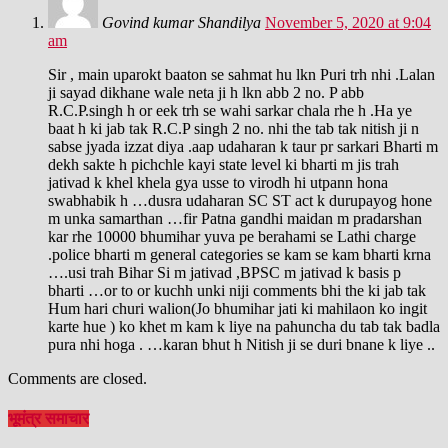
Govind kumar Shandilya
November 5, 2020 at 9:04
am
Sir , main uparokt baaton se sahmat hu lkn Puri trh nhi .Lalan
ji sayad dikhane wale neta ji h lkn abb 2 no. P abb
R.C.P.singh h or eek trh se wahi sarkar chala rhe h .Ha ye
baat h ki jab tak R.C.P singh 2 no. nhi the tab tak nitish ji n
sabse jyada izzat diya .aap udaharan k taur pr sarkari Bharti m
dekh sakte h pichchle kayi state level ki bharti m jis trah
jativad k khel khela gya usse to virodh hi utpann hona
swabhabik h …dusra udaharan SC ST act k durupayog hone
m unka samarthan …fir Patna gandhi maidan m pradarshan
kar rhe 10000 bhumihar yuva pe berahami se Lathi charge
.police bharti m general categories se kam se kam bharti krna
….usi trah Bihar Si m jativad ,BPSC m jativad k basis p
bharti …or to or kuchh unki niji comments bhi the ki jab tak
Hum hari churi walion(Jo bhumihar jati ki mahilaon ko ingit
karte hue ) ko khet m kam k liye na pahuncha du tab tak badla
pura nhi hoga . …karan bhut h Nitish ji se duri bnane k liye ..
Comments are closed.
भूमंत्र समाचार