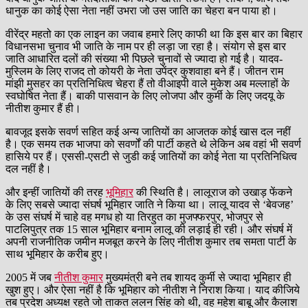
धानुक का कोई ऐसा नेता नहीं उभरा जो उस जाति का चेहरा बन पाया हो।
वीरेंद्र महतो का एक लाइन का जवाब हमारे लिए काफी था कि इस बार का बिहार
विधानसभा चुनाव भी जाति के नाम पर ही लड़ा जा रहा है। संयोग से इस बार
जाति आधारित दलों की संख्या भी पिछले चुनावों से ज्यादा हो गई है। यादव-
मुस्लिम के लिए राजद तो कोयरी के नेता उपेंद्र कुशवाहा बने हैं। जीतन राम
मांझी मुसहर का प्रतिनिधित्व चेहरा हैं तो वीआइपी वाले मुकेश अब मल्लाहों के
स्वघोषित नेता हैं। बाकी पासवान के लिए लोजपा और कुर्मी के लिए जदयू के
नीतीश कुमार हैं ही।
बावजूद इसके सवर्ण सहित कई अन्य जातियों का आजतक कोई खास दल नहीं
है। एक समय तक भाजपा को सवर्णों की पार्टी कहते थे लेकिन अब वहां भी सवर्ण
हासिये पर हैं। एससी-एसटी से जुडी कई जातियों का कोई नेता या प्रतिनिधित्व
दल नहीं है।
और इन्हीं जातियों की तरह
भूमिहार
की स्थिति है। लालूराज को उखाड़ फेंकने
के लिए सबसे ज्यादा संघर्ष भूमिहार जाति ने किया था। लालू यादव से ‘बेवजह’
के उस संघर्ष में चाहे वह मगध हो या तिरहुत का मुजफ्फरपुर, भोजपुर से
पाटलिपुत्र तक 15 साल भूमिहार बनाम लालू की लड़ाई ही रही। और संघर्ष में
अपनी राजनीतिक जमीन मजबूत करने के लिए नीतीश कुमार तब समता पार्टी के
साथ भूमिहार के करीब हुए।
2005 में जब
नीतीश कुमार
मुख्यमंत्री बने तब शायद कुर्मी से ज्यादा भूमिहार ही
खुश हुए। और ऐसा नहीं है कि भूमिहार को नीतीश ने निराश किया। याद कीजिये
तब प्रदेश अध्यक्ष रहते जो ताकत ललन सिंह को थी, वह महेश बाबू और कैलाश