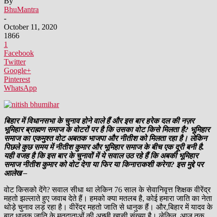
By
BhuMantra
-
October 11, 2020
1866
1
Facebook
Twitter
Google+
Pinterest
WhatsApp
बिहार में विधानसभा के चुनाव होने वाले हैं और इस बार हरेक दल की नज़र
भूमिहार ब्राह्मण समाज के वोटरों पर है कि उसका वोट किसे मिलता है? भूमिहार
समाज का एकमुश्त वोट अबतक भाजपा और नीतीश को मिलता रहा है। लेकिन
पिछले कुछ समय में नीतीश कुमार और भूमिहार समाज के बीच एक दूरी बनी है.
यही वजह है कि इस बार के चुनावों में ये सवाल उठ रहे हैं कि अबकी भूमिहार
समाज नीतीश कुमार को वोट देगा या फिर या किनाराकशी करेगा? इस मुद्दे पर
आलेख –
वोट किसको देंगे? सवाल सीधा था लेकिन 76 साल के सेवानिवृत्त शिक्षक वीरेंद्र
महतो झल्लाते हुए जवाब देते हैं। हमको क्या मतलब है, कोई हमारा जाति का नेता
थोड़े चुनाव लड़ रहा है। वीरेंद्र महतो जाति से धानुक हैं। और,बिहार में यादव के
बाद धानुक जाति के मतदाताओं की अच्छी खासी संख्या है। लेकिन, आज तक