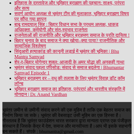
इतिहास के दस्तावेज और भूमिहार ब्राह्मण की पहचान: साक्ष्य, परंपरा
और सत्य
सवर्ण आयोग अध्यक्ष से भूमंत्र टीम की मुलाकात, भूमिहार ब्राह्मण विषय
पर सौंपा गया ज्ञापन
बाबू रामदयालु सिंह : बिहार विधान सभा के प्रथम अध्यक्ष, धाकड़
अधिवक्ता, कर्मयोगी और संत-स्वभाव राजनेता
राजनेताओं की राजनीति और भूमिहार ब्राहमण समाज के प्रति दायित्व !
बिहार चुनाव के बाद समाज ने क्या खोया–क्या पाया? राजनीतिक और
सामाजिक विश्लेषण
सिंदुआरी हत्याकांड की कानूनी लड़ाई में भूमंत्र की भूमिका | Bhu
Mantra Samvad
शेर-ए-बिहार योगेन्द्र शुक्ल: आजादी के अमर योद्धा की अनकही गाथा
भूमंत्र संवाद पहला एपिसोड: संवाद से समाज बदलेगा | Bhumantar
Samvad Episode 1
भूमिहार ब्राहमण वर – वधु की तलाश के लिए भूमंत्र विवाह डॉट कॉम
लॉन्च
भूमिहार ब्राह्मण समाज का इतिहास, परंपराएं और भारतीय संस्कृति में
योगदान | Dr. Anand Vardhan
भूमंत्र ज़मीन से ज़मीनी संवाद करने की एक मुहिम है ताकि एक बेहतर समाज का
निर्माण किया जा सके। भूमंत्र की वेबसाइट उसी मुहिम का एक हिस्सा है।
गौरतलब है कि भूमंत्र फाउंडेशन भारत सरकार द्वारा मान्यता प्राप्त एक पंजीकृत
संस्थान है जिसके केंद्र में देश, समाज और मानवीयता है।आप भी इसके सहभागी
बन सकते हैं। संपर्क : bhumantra@gmail.com