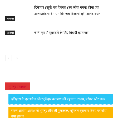
दिनेश्वर (सूर्य) का दिवंगत (स्वःलोक गमन) होना एक
आत्मसंवेदना दे गया: विरासत विज्ञानी श्री आनंद वर्धन
समाचार
समाचार
चीनी एप से मुकाबले के लिए बिहारी ब्राउजर
भूमंत्र समाचार
इतिहास के दस्तावेज और भूमिहार ब्राह्मण की पहचान: साक्ष्य, परंपरा और सत्य
सवर्ण आयोग अध्यक्ष से भूमंत्र टीम की मुलाकात, भूमिहार ब्राह्मण विषय पर सौंपा
गया ज्ञापन