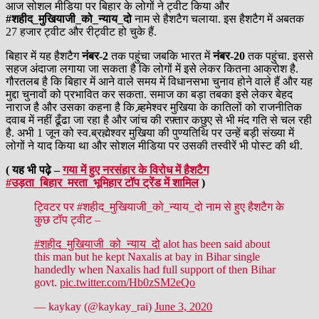
आज सोशल मीडिया पर बिहार के लोगों ने ट्वीट किया और
#शहीद_मुखियाजी_को_न्याय_दो
नाम से हैशटैग चलाया. इस हैशटैग में अबतक
27 हजार ट्वीट और रीट्वीट हो चुके हैं.
बिहार में यह हैशटैग
नंबर-2
तक पहुंचा जबकि भारत में
नंबर-20
तक पहुंचा. इससे
सहज अंदाजा लगाया जा सकता है कि लोगों में इसे लेकर कितना आक्रोश है.
गौरतलब है कि बिहार में आने वाले समय में विधानसभा चुनाव होने वाले हैं और यह
मुद्दा चुनावों को प्रभावित कर सकता. समाज का बड़ा तबका इसे लेकर बेहद
नाराज है और उसका कहना है कि ब्र्हमेश्वर मुखिया के कातिलों को राजनीतिक
दवाब में नहीं ढूँढा जा रहा है और जांच की रफ़्तार कछुए से भी मंद गति से चल रही
है. अभी 1 जून को स्व.ब्रह्मेश्वर मुखिया की पुण्यतिथि पर उन्हें बड़ी संख्या में
लोगों ने याद किया था और सोशल मीडिया पर उसकी तस्वीरें भी पोस्ट की थी.
( यह भी पढ़े –
गया में हुए नरसंहार के विरोध में हैशटैग
#उड़ता_बिहार_मरता_भूमिहार टॉप ट्रेंड में शामिल
)
ट्विटर पर #शहीद_मुखियाजी_को_न्याय_दो नाम से हुए हैशटैग के
कुछ टॉप ट्वीट –
#शहीद_मुखियाजी_को_न्याय_दो
alot has been said about
this man but he kept Naxalis at bay in Bihar single
handedly when Naxalis had full support of then Bihar
govt.
pic.twitter.com/Hb0zSM2eQo
— kaykay (@kaykay_rai)
June 3, 2020