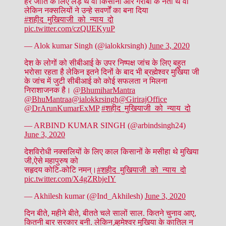
हर जाति के लिए लड़े थे वो किसानों और गरीबों के नेता थे वो
लेकिन नक्सलियों ने उन्हे सवर्णों का बना दिया
#शहीद_मुखियाजी_को_न्याय_दो
pic.twitter.com/czQlJEKyuP
— Alok kumar Singh (@ialokkrsingh)
June 3, 2020
देश के लोगों को सीबीआई के उपर निष्पक्ष जांच के लिए बहुत
भरोसा रहता है लेकिन इतने दिनों के बाद भी ब्रह्मेश्वर मुखिया जी
के जांच में जुटी सीबीआई को कोई सफलता न मिलना
निराशाजनक है।
@BhumiharMantra
@BhuMantraa
@ialokkrsingh
@GirirajOffice
@DrArunKumarExMP
#शहीद_मुखियाजी_को_न्याय_दो
— ARBIND KUMAR SINGH (@arbindsingh24)
June 3, 2020
देशविरोधी नक्सलियों के लिए काल किसानों के मसीहा थे मुखिया
जी,ऐसे महापुरुष को
सहृदय कोटि-कोटि नमन्।
#शहीद_मुखियाजी_को_न्याय_दो
pic.twitter.com/X4gZRbjeIY
— Akhilesh kumar (@Ind_Akhilesh)
June 3, 2020
दिन बीते, महीने बीते, बीतते चले सालों साल. कितने चुनाव आए,
कितनी बार सरकार बनी. लेकिन ब्र्हमेश्वर मुखिया के कातिल न