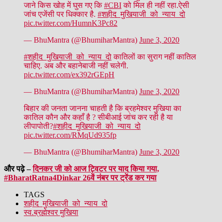
जाने किस खोह में घुस गए कि
#CBI
को मिल ही नहीं रहा.ऐसी
जांच एजेंसी पर धिक्कार है.
#शहीद_मुखियाजी_को_न्याय_दो
pic.twitter.com/HumnK3Pc82
— BhuMantra (@BhumiharMantra)
June 3, 2020
#शहीद_मुखियाजी_को_न्याय_दो
कातिलों का सुराग नहीं कातिल
चाहिए. अब और बहानेबाजी नहीं चलेगी.
pic.twitter.com/ex392rGEpH
— BhuMantra (@BhumiharMantra)
June 3, 2020
बिहार की जनता जानना चाहती है कि ब्रहमेश्वर मुखिया का
कातिल कौन और कहाँ है ? सीबीआई जांच कर रही है या
लीपापोती?
#शहीद_मुखियाजी_को_न्याय_दो
pic.twitter.com/RMqUd935fp
— BhuMantra (@BhumiharMantra)
June 3, 2020
और पढ़े –
दिनकर जी को आज ट्विटर पर याद किया गया,
#BharatRatna4Dinkar 26वें नंबर पर ट्रेंड कर गया
TAGS
शहीद_मुखियाजी_को_न्याय_दो
स्व.ब्रह्मेश्वर मुखिया