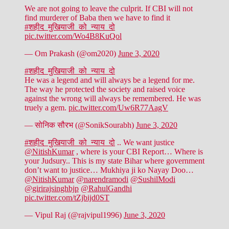
We are not going to leave the culprit. If CBI will not
find murderer of Baba then we have to find it
#शहीद_मुखियाजी_को_न्याय_दो
pic.twitter.com/Wo4B8KuQol
— Om Prakash (@om2020)
June 3, 2020
#शहीद_मुखियाजी_को_न्याय_दो
He was a legend and will always be a legend for me.
The way he protected the society and raised voice
against the wrong will always be remembered. He was
truely a gem.
pic.twitter.com/Uw6R77AagV
— सोनिक सौरभ (@SonikSourabh)
June 3, 2020
#शहीद_मुखियाजी_को_न्याय_दो
.. We want justice
@NitishKumar
, where is your CBI Report… Where is
your Judsury.. This is my state Bihar where government
don’t want to justice… Mukhiya ji ko Nayay Doo…
@NitishKumar
@narendramodi
@SushilModi
@girirajsinghbjp
@RahulGandhi
pic.twitter.com/tZjbijd0ST
— Vipul Raj (@rajvipul1996)
June 3, 2020