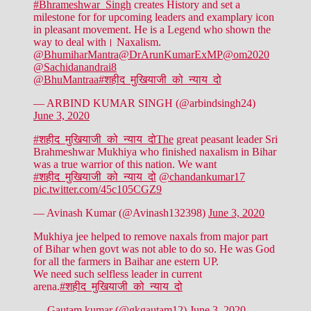
#Bhrameshwar_Singh
creates History and set a
milestone for for upcoming leaders and examplary icon
in pleasant movement. He is a Legend who shown the
way to deal with। Naxalism.
@BhumiharMantra
@DrArunKumarExMP
@om2020
@Sachidanandrai8
@BhuMantraa
#शहीद_मुखियाजी_को_न्याय_दो
— ARBIND KUMAR SINGH (@arbindsingh24)
June 3, 2020
#शहीद_मुखियाजी_को_न्याय_दोThe
great peasant leader Sri
Brahmeshwar Mukhiya who finished naxalism in Bihar
was a true warrior of this nation. We want
#शहीद_मुखियाजी_को_न्याय_दो
@chandankumar17
pic.twitter.com/45c105CGZ9
— Avinash Kumar (@Avinash132398)
June 3, 2020
Mukhiya jee helped to remove naxals from major part
of Bihar when govt was not able to do so. He was God
for all the farmers in Baihar ane estern UP.
We need such selfless leader in current
arena.
#शहीद_मुखियाजी_को_न्याय_दो
— Gautam kumar (@gkgautam12)
June 3, 2020