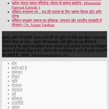
भूमंत्र संवाद पहला एपिसोड: संवाद से समाज बदलेगा | Bhumantar
Samvad Episode 1
भूमिहार ब्राहमण वर – वधु की तलाश के लिए भूमंत्र विवाह डॉट कॉम
लॉन्च
भूमिहार ब्राह्मण समाज का इतिहास, परंपराएं और भारतीय संस्कृति में
योगदान | Dr. Anand Vardhan
भूमंत्र ज़मीन से ज़मीनी संवाद करने की एक मुहिम है ताकि एक बेहतर समाज का
निर्माण किया जा सके। भूमंत्र की वेबसाइट उसी मुहिम का एक हिस्सा है।
गौरतलब है कि भूमंत्र फाउंडेशन भारत सरकार द्वारा मान्यता प्राप्त एक पंजीकृत
संस्थान है जिसके केंद्र में देश, समाज और मानवीयता है।आप भी इसके सहभागी
बन सकते हैं। संपर्क : bhumantra@gmail.com
होम
हमारे बारे में
समाचार
विचार
कृषि
रोजगार
स्वास्थ्य
धर्म
इतिहास
राजनीति
भूमंत्र