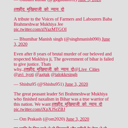
#शहीद_मुखियाजी_को_न्याय_दो
A tribute to the Voices of Farmers and Labourers Baba
Brahmeshwar Mukhiya Jee
pic.twitter.com/zlYazMTGOI
— Bhumihar Manish singh (@singhmanish090)
June
3, 2020
Even after 8 years of brutal murder of our beloved and
respected Mukhiya ji, The government of bihar is failed
to give justice. Thats
why..
#शहीद_मुखियाजी_को_न्याय_दो
@Live_Cities
@avi_jyoti
@aajtak
@ialokkrsingh
— Shishu95 (@Shishu951)
June 3, 2020
The great peasant leader Sri Brahmeshwar Mukhiya
who finished naxalism in Bihar was a true warrior of
this nation. We want
#शहीद_मुखियाजी_को_न्याय_दो
pic.twitter.com/iXpXJSrZBJ
— Om Prakash (@om2020)
June 3, 2020