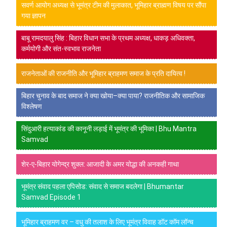
सवर्ण आयोग अध्यक्ष से भूमंत्र टीम की मुलाकात, भूमिहार ब्राह्मण विषय पर सौंपा
गया ज्ञापन
बाबू रामदयालु सिंह : बिहार विधान सभा के प्रथम अध्यक्ष, धाकड़ अधिवक्ता,
कर्मयोगी और संत-स्वभाव राजनेता
राजनेताओं की राजनीति और भूमिहार ब्राहमण समाज के प्रति दायित्व !
बिहार चुनाव के बाद समाज ने क्या खोया–क्या पाया? राजनीतिक और सामाजिक
विश्लेषण
सिंदुआरी हत्याकांड की कानूनी लड़ाई में भूमंत्र की भूमिका | Bhu Mantra
Samvad
शेर-ए-बिहार योगेन्द्र शुक्ल: आजादी के अमर योद्धा की अनकही गाथा
भूमंत्र संवाद पहला एपिसोड: संवाद से समाज बदलेगा | Bhumantar
Samvad Episode 1
भूमिहार ब्राहमण वर – वधु की तलाश के लिए भूमंत्र विवाह डॉट कॉम लॉन्च