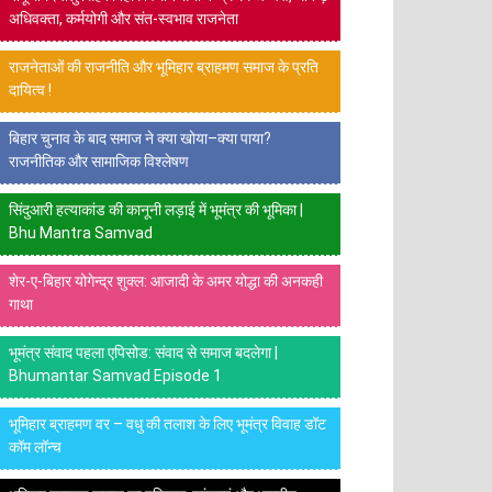
अधिवक्ता, कर्मयोगी और संत-स्वभाव राजनेता
राजनेताओं की राजनीति और भूमिहार ब्राहमण समाज के प्रति
दायित्व !
बिहार चुनाव के बाद समाज ने क्या खोया–क्या पाया?
राजनीतिक और सामाजिक विश्लेषण
सिंदुआरी हत्याकांड की कानूनी लड़ाई में भूमंत्र की भूमिका |
Bhu Mantra Samvad
शेर-ए-बिहार योगेन्द्र शुक्ल: आजादी के अमर योद्धा की अनकही
गाथा
भूमंत्र संवाद पहला एपिसोड: संवाद से समाज बदलेगा |
Bhumantar Samvad Episode 1
भूमिहार ब्राहमण वर – वधु की तलाश के लिए भूमंत्र विवाह डॉट
कॉम लॉन्च