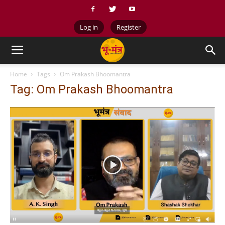
Log in
Register
Home
Tags
Om Prakash Bhoomantra
Tag: Om Prakash Bhoomantra