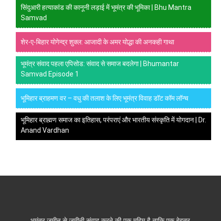
सिंदुआरी हत्याकांड की कानूनी लड़ाई में भूमंत्र की भूमिका | Bhu Mantra
Samvad
शेर-ए-बिहार योगेन्द्र शुक्ल: आजादी के अमर योद्धा की अनकही गाथा
भूमंत्र संवाद पहला एपिसोड: संवाद से समाज बदलेगा | Bhumantar
Samvad Episode 1
भूमिहार ब्राहमण वर – वधु की तलाश के लिए भूमंत्र विवाह डॉट कॉम लॉन्च
भूमिहार ब्राह्मण समाज का इतिहास, परंपराएं और भारतीय संस्कृति में योगदान | Dr.
Anand Vardhan
भूमंत्र ज़मीन से ज़मीनी संवाद करने की एक मुहिम है ताकि एक बेहतर