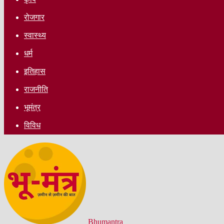
रोजगार
स्वास्थ्य
धर्म
इतिहास
राजनीति
भूमंत्र
विविध
Bhumantra