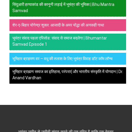
सिंदुआरी हत्याकांड की कानूनी लड़ाई में भूमंत्र की भूमिका | Bhu Mantra
Samvad
शेर-ए-बिहार योगेन्द्र शुक्ल: आजादी के अमर योद्धा की अनकही गाथा
भूमंत्र संवाद पहला एपिसोड: संवाद से समाज बदलेगा | Bhumantar
Samvad Episode 1
भूमिहार ब्राहमण वर – वधु की तलाश के लिए भूमंत्र विवाह डॉट कॉम लॉन्च
भूमिहार ब्राह्मण समाज का इतिहास, परंपराएं और भारतीय संस्कृति में योगदान | Dr.
Anand Vardhan
भूमंत्र ज़मीन से ज़मीनी संवाद करने की एक मुहिम है ताकि एक बेहतर