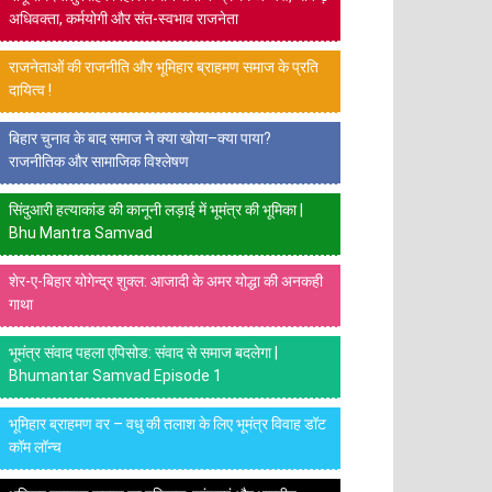
अधिवक्ता, कर्मयोगी और संत-स्वभाव राजनेता
राजनेताओं की राजनीति और भूमिहार ब्राहमण समाज के प्रति
दायित्व !
बिहार चुनाव के बाद समाज ने क्या खोया–क्या पाया?
राजनीतिक और सामाजिक विश्लेषण
सिंदुआरी हत्याकांड की कानूनी लड़ाई में भूमंत्र की भूमिका |
Bhu Mantra Samvad
शेर-ए-बिहार योगेन्द्र शुक्ल: आजादी के अमर योद्धा की अनकही
गाथा
भूमंत्र संवाद पहला एपिसोड: संवाद से समाज बदलेगा |
Bhumantar Samvad Episode 1
भूमिहार ब्राहमण वर – वधु की तलाश के लिए भूमंत्र विवाह डॉट
कॉम लॉन्च