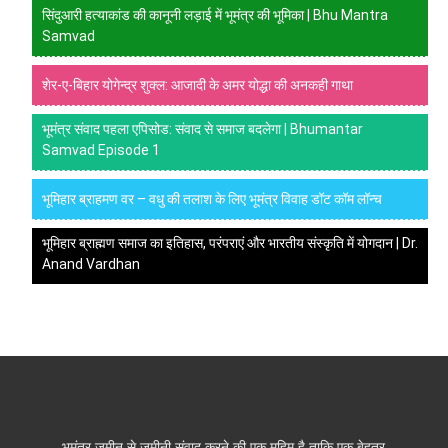
सिंदुआरी हत्याकांड की कानूनी लड़ाई में भूमंत्र की भूमिका | Bhu Mantra
Samvad
शेर-ए-बिहार योगेन्द्र शुक्ल: आजादी के अमर योद्धा की अनकही गाथा
भूमंत्र संवाद पहला एपिसोड: संवाद से समाज बदलेगा | Bhumantar
Samvad Episode 1
भूमिहार ब्राहमण वर – वधु की तलाश के लिए भूमंत्र विवाह डॉट कॉम लॉन्च
भूमिहार ब्राह्मण समाज का इतिहास, परंपराएं और भारतीय संस्कृति में योगदान | Dr.
Anand Vardhan
भूमंत्र ज़मीन से ज़मीनी संवाद करने की एक मुहिम है ताकि एक बेहतर