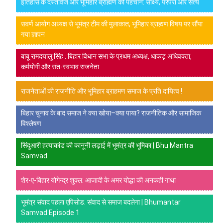
इतिहास के दस्तावेज और भूमिहार ब्राह्मण की पहचान: साक्ष्य, परंपरा और सत्य
सवर्ण आयोग अध्यक्ष से भूमंत्र टीम की मुलाकात, भूमिहार ब्राह्मण विषय पर सौंपा
गया ज्ञापन
बाबू रामदयालु सिंह : बिहार विधान सभा के प्रथम अध्यक्ष, धाकड़ अधिवक्ता,
कर्मयोगी और संत-स्वभाव राजनेता
राजनेताओं की राजनीति और भूमिहार ब्राहमण समाज के प्रति दायित्व !
बिहार चुनाव के बाद समाज ने क्या खोया–क्या पाया? राजनीतिक और सामाजिक
विश्लेषण
सिंदुआरी हत्याकांड की कानूनी लड़ाई में भूमंत्र की भूमिका | Bhu Mantra
Samvad
शेर-ए-बिहार योगेन्द्र शुक्ल: आजादी के अमर योद्धा की अनकही गाथा
भूमंत्र संवाद पहला एपिसोड: संवाद से समाज बदलेगा | Bhumantar
Samvad Episode 1