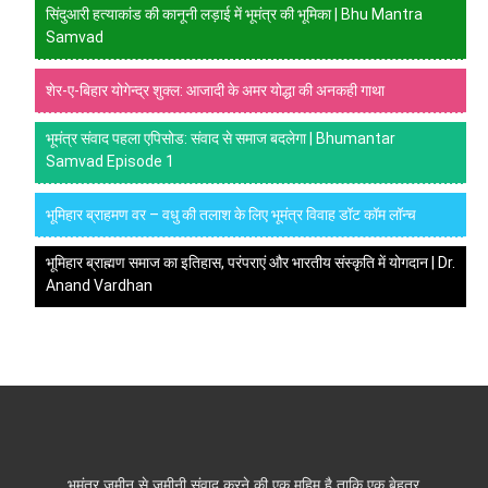
सिंदुआरी हत्याकांड की कानूनी लड़ाई में भूमंत्र की भूमिका | Bhu Mantra
Samvad
शेर-ए-बिहार योगेन्द्र शुक्ल: आजादी के अमर योद्धा की अनकही गाथा
भूमंत्र संवाद पहला एपिसोड: संवाद से समाज बदलेगा | Bhumantar
Samvad Episode 1
भूमिहार ब्राहमण वर – वधु की तलाश के लिए भूमंत्र विवाह डॉट कॉम लॉन्च
भूमिहार ब्राह्मण समाज का इतिहास, परंपराएं और भारतीय संस्कृति में योगदान | Dr.
Anand Vardhan
भूमंत्र ज़मीन से ज़मीनी संवाद करने की एक मुहिम है ताकि एक बेहतर