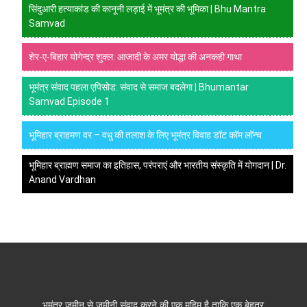
सिंदुआरी हत्याकांड की कानूनी लड़ाई में भूमंत्र की भूमिका | Bhu Mantra
Samvad
शेर-ए-बिहार योगेन्द्र शुक्ल: आजादी के अमर योद्धा की अनकही गाथा
भूमंत्र संवाद पहला एपिसोड: संवाद से समाज बदलेगा | Bhumantar
Samvad Episode 1
भूमिहार ब्राहमण वर – वधु की तलाश के लिए भूमंत्र विवाह डॉट कॉम लॉन्च
भूमिहार ब्राह्मण समाज का इतिहास, परंपराएं और भारतीय संस्कृति में योगदान | Dr.
Anand Vardhan
भूमंत्र ज़मीन से ज़मीनी संवाद करने की एक मुहिम है ताकि एक बेहतर