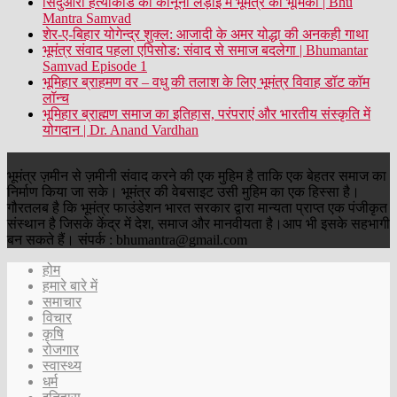
सिंदुआरी हत्याकांड की कानूनी लड़ाई में भूमंत्र की भूमिका | Bhu
Mantra Samvad
शेर-ए-बिहार योगेन्द्र शुक्ल: आजादी के अमर योद्धा की अनकही गाथा
भूमंत्र संवाद पहला एपिसोड: संवाद से समाज बदलेगा | Bhumantar
Samvad Episode 1
भूमिहार ब्राहमण वर – वधु की तलाश के लिए भूमंत्र विवाह डॉट कॉम
लॉन्च
भूमिहार ब्राह्मण समाज का इतिहास, परंपराएं और भारतीय संस्कृति में
योगदान | Dr. Anand Vardhan
भूमंत्र ज़मीन से ज़मीनी संवाद करने की एक मुहिम है ताकि एक बेहतर समाज का
निर्माण किया जा सके। भूमंत्र की वेबसाइट उसी मुहिम का एक हिस्सा है।
गौरतलब है कि भूमंत्र फाउंडेशन भारत सरकार द्वारा मान्यता प्राप्त एक पंजीकृत
संस्थान है जिसके केंद्र में देश, समाज और मानवीयता है।आप भी इसके सहभागी
बन सकते हैं। संपर्क : bhumantra@gmail.com
होम
हमारे बारे में
समाचार
विचार
कृषि
रोजगार
स्वास्थ्य
धर्म