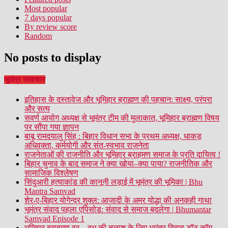
Most popular
7 days popular
By review score
Random
No posts to display
भूमंत्र समाचार
इतिहास के दस्तावेज और भूमिहार ब्राह्मण की पहचान: साक्ष्य, परंपरा
और सत्य
सवर्ण आयोग अध्यक्ष से भूमंत्र टीम की मुलाकात, भूमिहार ब्राह्मण विषय
पर सौंपा गया ज्ञापन
बाबू रामदयालु सिंह : बिहार विधान सभा के प्रथम अध्यक्ष, धाकड़
अधिवक्ता, कर्मयोगी और संत-स्वभाव राजनेता
राजनेताओं की राजनीति और भूमिहार ब्राहमण समाज के प्रति दायित्व !
बिहार चुनाव के बाद समाज ने क्या खोया–क्या पाया? राजनीतिक और
सामाजिक विश्लेषण
सिंदुआरी हत्याकांड की कानूनी लड़ाई में भूमंत्र की भूमिका | Bhu
Mantra Samvad
शेर-ए-बिहार योगेन्द्र शुक्ल: आजादी के अमर योद्धा की अनकही गाथा
भूमंत्र संवाद पहला एपिसोड: संवाद से समाज बदलेगा | Bhumantar
Samvad Episode 1
भूमिहार ब्राहमण वर – वधु की तलाश के लिए भूमंत्र विवाह डॉट कॉम