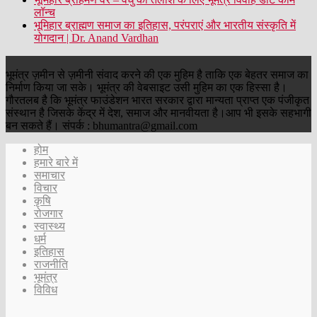
लॉन्च
भूमिहार ब्राह्मण समाज का इतिहास, परंपराएं और भारतीय संस्कृति में
योगदान | Dr. Anand Vardhan
भूमंत्र ज़मीन से ज़मीनी संवाद करने की एक मुहिम है ताकि एक बेहतर समाज का
निर्माण किया जा सके। भूमंत्र की वेबसाइट उसी मुहिम का एक हिस्सा है।
गौरतलब है कि भूमंत्र फाउंडेशन भारत सरकार द्वारा मान्यता प्राप्त एक पंजीकृत
संस्थान है जिसके केंद्र में देश, समाज और मानवीयता है।आप भी इसके सहभागी
बन सकते हैं। संपर्क : bhumantra@gmail.com
होम
हमारे बारे में
समाचार
विचार
कृषि
रोजगार
स्वास्थ्य
धर्म
इतिहास
राजनीति
भूमंत्र
विविध