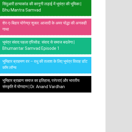
सिंदुआरी हत्याकांड की कानूनी लड़ाई में भूमंत्र की भूमिका |
Bhu Mantra Samvad
शेर-ए-बिहार योगेन्द्र शुक्ल: आजादी के अमर योद्धा की अनकही
गाथा
भूमंत्र संवाद पहला एपिसोड: संवाद से समाज बदलेगा |
Bhumantar Samvad Episode 1
भूमिहार ब्राहमण वर – वधु की तलाश के लिए भूमंत्र विवाह डॉट
कॉम लॉन्च
भूमिहार ब्राह्मण समाज का इतिहास, परंपराएं और भारतीय
संस्कृति में योगदान | Dr. Anand Vardhan