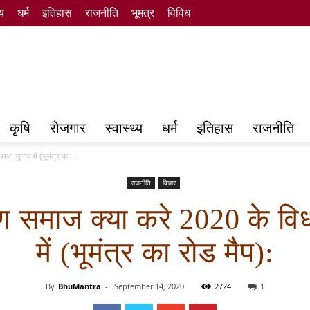
्य
धर्म
इतिहास
राजनीति
भूमंत्र
विविध
कृषि
रोजगार
स्वास्थ्य
धर्म
इतिहास
राजनीति
ा चुनाव में (भूमंत्र का...
राजनीति
विचार
्मण समाज क्या करे 2020 के व
में (भूमंत्र का रोड मैप):
By
BhuMantra
-
September 14, 2020
2724
1