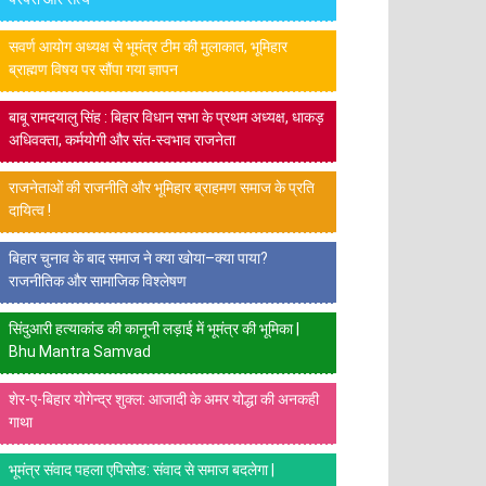
सवर्ण आयोग अध्यक्ष से भूमंत्र टीम की मुलाकात, भूमिहार
ब्राह्मण विषय पर सौंपा गया ज्ञापन
बाबू रामदयालु सिंह : बिहार विधान सभा के प्रथम अध्यक्ष, धाकड़
अधिवक्ता, कर्मयोगी और संत-स्वभाव राजनेता
राजनेताओं की राजनीति और भूमिहार ब्राहमण समाज के प्रति
दायित्व !
बिहार चुनाव के बाद समाज ने क्या खोया–क्या पाया?
राजनीतिक और सामाजिक विश्लेषण
सिंदुआरी हत्याकांड की कानूनी लड़ाई में भूमंत्र की भूमिका |
Bhu Mantra Samvad
शेर-ए-बिहार योगेन्द्र शुक्ल: आजादी के अमर योद्धा की अनकही
गाथा
भूमंत्र संवाद पहला एपिसोड: संवाद से समाज बदलेगा |