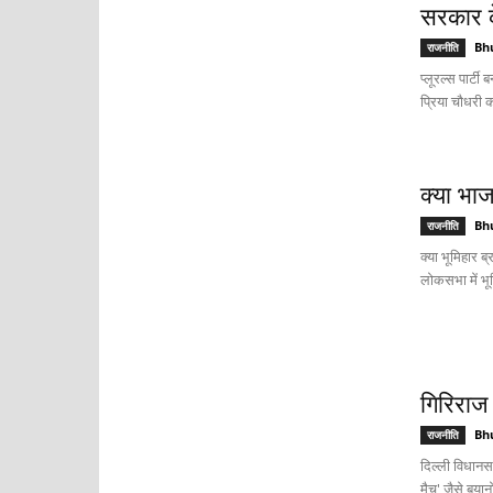
सरकार के
Bh
राजनीति
प्लूरल्स पार्टी
प्रिया चौधरी क
क्या भाज
Bh
राजनीति
क्या भूमिहार ब
लोकसभा में भूम
गिरिराज
Bh
राजनीति
दिल्ली विधानसभ
मैच' जैसे बयान