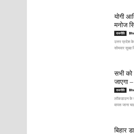
योगी आद
मनोज सिन
Bh
राजनीति
उत्तर प्रदेश क
सोमवार सुबह दि
सभी को 
जाएगा –
Bh
राजनीति
लॉकडाउन के बाद
वापस जाना चाहते
बिहार डा