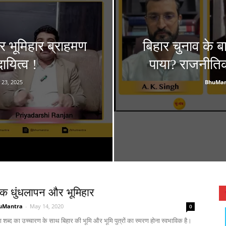
 भूमिहार ब्राहमण
बिहार चुनाव के ब
ायित्व !
पाया? राजनीति
23, 2025
BhuMan
क धुंधलापन और भूमिहार
uMantra
-
May 14, 2020
0
मण शब्द का उच्चारण के साथ बिहार की भूमि और भूमि पुत्रों का स्मरण होना स्वभाविक है।