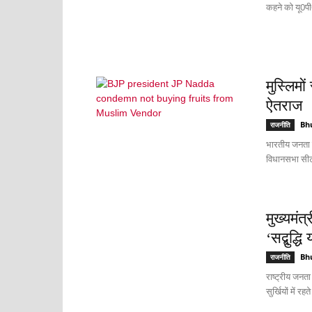
कहने को यू0पी
मुस्लिमो
ऐतराज
Bh
राजनीति
भारतीय जनता पा
विधानसभा सीट
मुख्यमंत
‘सद्बुद्धि 
Bh
राजनीति
राष्ट्रीय जनता
सुर्खियों में रह