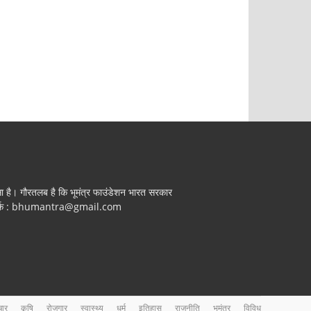
सा है। गौरतलब है कि भूमंत्र फाउंडेशन भारत सरकार
हैं। संपर्क : bhumantra@gmail.com
चार
कृषि
रोजगार
स्वास्थ्य
धर्म
इतिहास
राजनीति
भूमंत्र
विविध