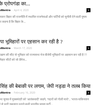
 प्रोपगंडा का...
uMantra
-
April 4, 2020
0
 बनाकर बिहार की राजनीति में स्थापित राजनेताओं और पार्टियों को चुनौती देने वाली पुष्पम
ा कहना है कि बिहार के...
पा भूमिहारों पर एहसान कर रही है ?
uMantra
-
March 17, 2020
0
्राह्मण की सीट से भूमिहार को राज्यसभा भेज बीजेपी भूमिहारों पर अहसान कर रही है ??
िहार सीटों को जो डैमेज...
 सिंह की बेबाकी पर लगाम, जेपी नड्डा ने तलब किया
uMantra
-
February 16, 2020
0
ा चुनाव में मुख्यमंत्री को 'आतंकवादी' कहने, 'गद्दारों को गोली मारो'.. 'भारत-पाकिस्तान
ों से भारी नुकसान उठाने वाली भारतीय जनता पार्टी...