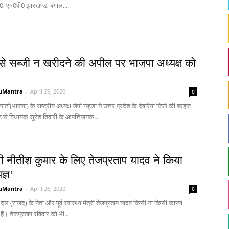
0, एम0पी0 झारखण्ड, बंगाल,...
ं से सब्जी न खरीदने की अपील पर भाजपा अध्यक्ष को
uMantra
-
April 29, 2020
0
र्टी(भाजपा) के राष्ट्रीय अध्यक्ष जेपी नड्डा ने उत्तर प्रदेश के देवरिया जिले की बरहज
 से विधायक सुरेश तिवारी के आपत्तिजनक...
्री नीतीश कुमार के लिए तेजप्रताप यादव ने किया
यज्ञ’
uMantra
-
April 26, 2020
0
 दल (राजद) के नेता और पूर्व स्वास्थ्य मंत्री तेजप्रताप यादव किसी ना किसी कारण
ते हैं। तेजप्रताप रविवार को भी...