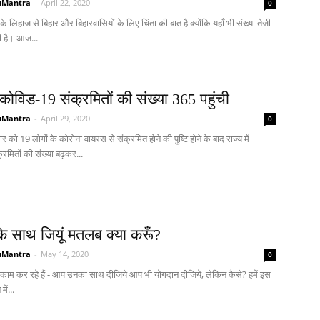
uMantra
-
April 22, 2020
0
 लिहाज से बिहार और बिहारवासियों के लिए चिंता की बात है क्योंकि यहाँ भी संख्या तेजी
ी है। आज...
ं कोविड-19 संक्रमितों की संख्या 365 पहुंची
uMantra
-
April 29, 2020
0
वार को 19 लोगों के कोरोना वायरस से संक्रमित होने की पुष्टि होने के बाद राज्य में
रमितों की संख्या बढ़कर...
के साथ जियूं मतलब क्या करूँ?
uMantra
-
May 14, 2020
0
काम कर रहे हैं - आप उनका साथ दीजिये आप भी योगदान दीजिये, लेकिन कैसे? हमें इस
ें...