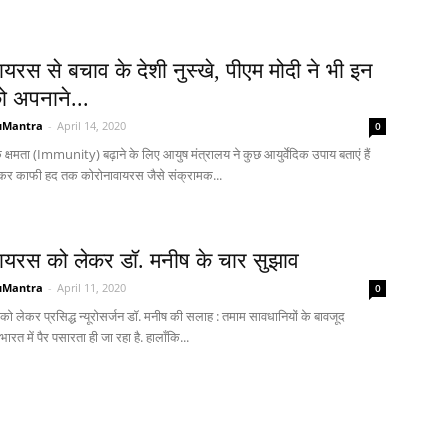
यरस से बचाव के देशी नुस्खे, पीएम मोदी ने भी इन
ो अपनाने...
uMantra
-
April 14, 2020
0
 क्षमता (Immunity) बढ़ाने के लिए आयुष मंत्रालय ने कुछ आयुर्वेदिक उपाय बताएं हैं
र काफी हद तक कोरोनावायरस जैसे संक्रामक...
ायरस को लेकर डॉ. मनीष के चार सुझाव
uMantra
-
April 11, 2020
0
ो लेकर प्रसिद्ध न्यूरोसर्जन डॉ. मनीष की सलाह : तमाम सावधानियों के बावजूद
रत में पैर पसारता ही जा रहा है. हालाँकि...