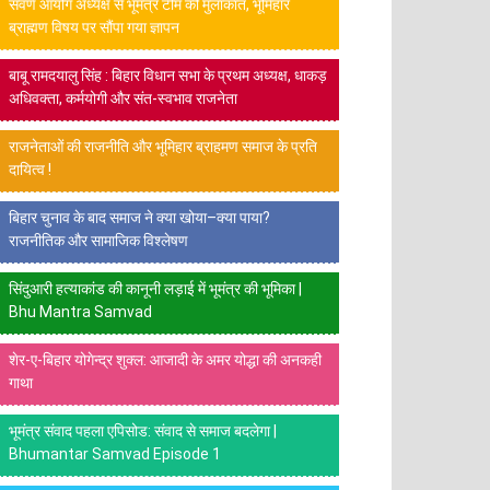
सवर्ण आयोग अध्यक्ष से भूमंत्र टीम की मुलाकात, भूमिहार
ब्राह्मण विषय पर सौंपा गया ज्ञापन
बाबू रामदयालु सिंह : बिहार विधान सभा के प्रथम अध्यक्ष, धाकड़
अधिवक्ता, कर्मयोगी और संत-स्वभाव राजनेता
राजनेताओं की राजनीति और भूमिहार ब्राहमण समाज के प्रति
दायित्व !
बिहार चुनाव के बाद समाज ने क्या खोया–क्या पाया?
राजनीतिक और सामाजिक विश्लेषण
सिंदुआरी हत्याकांड की कानूनी लड़ाई में भूमंत्र की भूमिका |
Bhu Mantra Samvad
शेर-ए-बिहार योगेन्द्र शुक्ल: आजादी के अमर योद्धा की अनकही
गाथा
भूमंत्र संवाद पहला एपिसोड: संवाद से समाज बदलेगा |
Bhumantar Samvad Episode 1