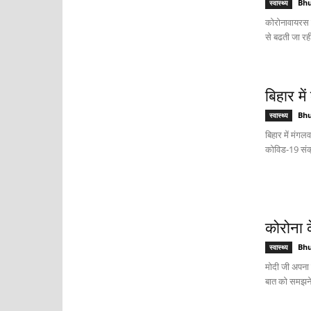
Bh
स्वास्थ्य
कोरोनावायरस के
से बढती जा रह
बिहार मे
Bh
स्वास्थ्य
बिहार में मंगल
कोविड-19 संक्
कोरोना 
Bh
स्वास्थ्य
मोदी जी अपना 
बात को समझने म